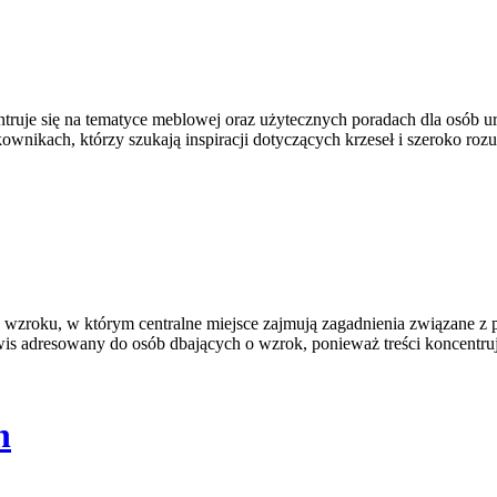
entruje się na tematyce meblowej oraz użytecznych poradach dla osób ur
ownikach, którzy szukają inspiracji dotyczących krzeseł i szeroko roz
wzroku, w którym centralne miejsce zajmują zagadnienia związane z pr
rwis adresowany do osób dbających o wzrok, ponieważ treści koncentru
h