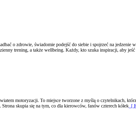
 zadbać o zdrowie, świadomie podejść do siebie i spojrzeć na jedzeni
ny trening, a także wellbeing. Każdy, kto szuka inspiracji, aby jeść 
 światem motoryzacji. To miejsce tworzone z myślą o czytelnikach, któ
. Strona skupia się na tym, co dla kierowców, fanów czterech kółek
[ R