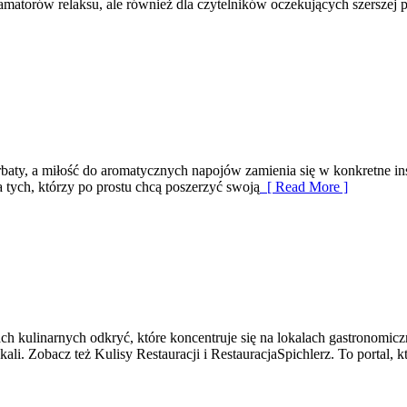
matorów relaksu, ale również dla czytelników oczekujących szerszej p
erbaty, a miłość do aromatycznych napojów zamienia się w konkretne ins
a tych, którzy po prostu chcą poszerzyć swoją
[ Read More ]
ch kulinarnych odkryć, które koncentruje się na lokalach gastronomic
kali. Zobacz też Kulisy Restauracji i RestauracjaSpichlerz. To portal, 