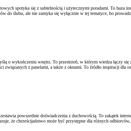
owych spotyka się z subtelnością i użytecznymi poradami. To baza inspi
tów do ślubu, ale nie zamyka się wyłącznie w tej tematyce, bo prowadz
 myślą o wykończeniu wnętrz. To przestrzeń, w którym wiedza łączy s
i związanych z panelami, a także z oknami. To źródło inspiracji dla o
zestawia powszednie doświadczenia z duchowością. To zakątek interne
azuje, że chrześcijaństwo może być przystępne dla różnych odbiorców,