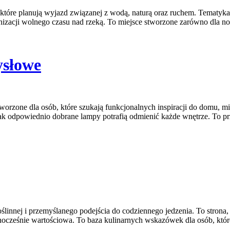
, które planują wyjazd związanej z wodą, naturą oraz ruchem. Tematy
zacji wolnego czasu nad rzeką. To miejsce stworzone zarówno dla no
ysłowe
orzone dla osób, które szukają funkcjonalnych inspiracji do domu, mi
ak odpowiednio dobrane lampy potrafią odmienić każde wnętrze. To prze
oślinnej i przemyślanego podejścia do codziennego jedzenia. To strona,
dnocześnie wartościowa. To baza kulinarnych wskazówek dla osób, któ