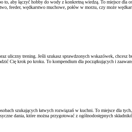
to, aby łączyć hobby do wody z konkretną wiedzą. To miejsce dla osó
piarstwo, feeder, wędkarstwo muchowe, połów w morzu, czy może wędka
 oraz uliczny trening. Jeśli szukasz sprawdzonych wskazówek, chcesz b
rowadzić Cię krok po kroku. To kompendium dla początkujących i zaawa
 osobach szukających łatwych rozwiązań w kuchni. To miejsce dla tych
asyczne dania, które można przygotować z ogólnodostępnych składnikó