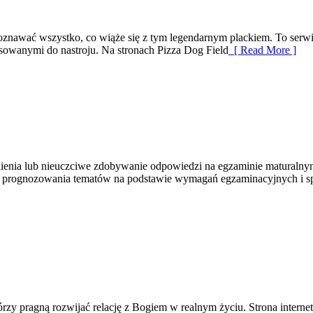
oznawać wszystko, co wiąże się z tym legendarnym plackiem. To serwis 
sowanymi do nastroju. Na stronach Pizza Dog Field
[ Read More ]
wnienia lub nieuczciwe zdobywanie odpowiedzi na egzaminie maturaln
owań, prognozowania tematów na podstawie wymagań egzaminacyjnych i
zy pragną rozwijać relację z Bogiem w realnym życiu. Strona interne