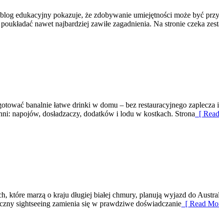
 blog edukacyjny pokazuje, że zdobywanie umiejętności może być przyg
poukładać nawet najbardziej zawiłe zagadnienia. Na stronie czeka zesta
ygotować banalnie łatwe drinki w domu – bez restauracyjnego zaplecza
chni: napojów, dosładzaczy, dodatków i lodu w kostkach. Strona
[ Read
 które marzą o kraju długiej białej chmury, planują wyjazd do Austral
syczny sightseeing zamienia się w prawdziwe doświadczanie
[ Read Mor