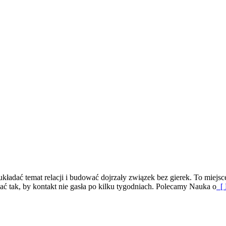
oukładać temat relacji i budować dojrzały związek bez gierek. To miejs
ć tak, by kontakt nie gasła po kilku tygodniach. Polecamy Nauka o
[ 