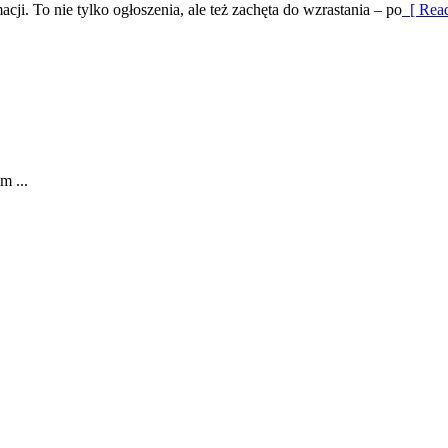
ji. To nie tylko ogłoszenia, ale też zachęta do wzrastania – po
[ Read
m ...