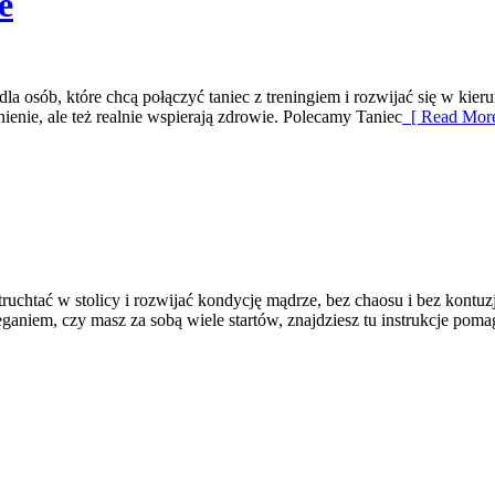
e
a osób, które chcą połączyć taniec z treningiem i rozwijać się w kieru
nienie, ale też realnie wspierają zdrowie. Polecamy Taniec
[ Read More
uchtać w stolicy i rozwijać kondycję mądrze, bez chaosu i bez kontuzj
ganiem, czy masz za sobą wiele startów, znajdziesz tu instrukcje poma