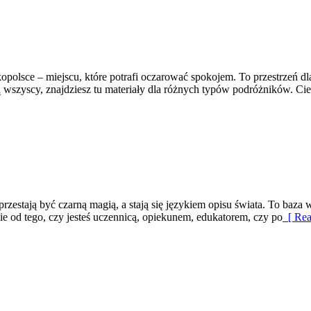
polsce – miejscu, które potrafi oczarować spokojem. To przestrzeń dla c
ą wszyscy, znajdziesz tu materiały dla różnych typów podróżników. Ci
przestają być czarną magią, a stają się językiem opisu świata. To baz
ie od tego, czy jesteś uczennicą, opiekunem, edukatorem, czy po
[ Rea