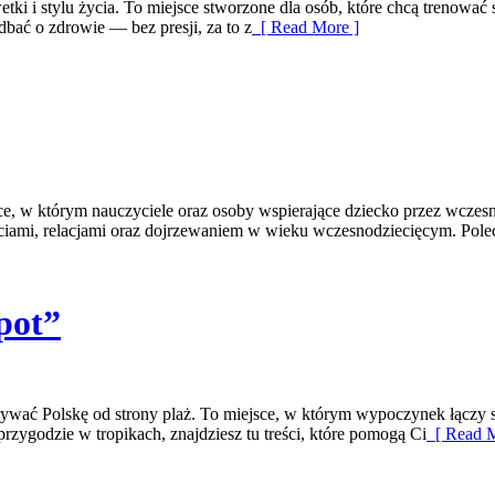
lwetki i stylu życia. To miejsce stworzone dla osób, które chcą trenować 
dbać o zdrowie — bez presji, za to z
[ Read More ]
tórym nauczyciele oraz osoby wspierające dziecko przez wczesną e
i, relacjami oraz dojrzewaniem w wieku wczesnodziecięcym. Polecamy 
spot”
odkrywać Polskę od strony plaż. To miejsce, w którym wypoczynek łącz
rzygodzie w tropikach, znajdziesz tu treści, które pomogą Ci
[ Read M