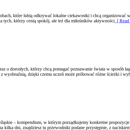
obach, które lubią odkrywać lokalne ciekawostki i chcą organizować wy
a tych, którzy cenią spokój, ale też dla miłośników aktywności
[ Read 
 oraz o dorosłych, którzy chcą pomagać poznawanie świata w sposób ł
ie z wyobraźnią, dzięki czemu uczeń może próbować różne ścieżki i wy
śląskie – kompendium, w którym porządkujemy konkretne propozycje n
lka dni, znajdziesz tu przewodniki podane przystępnie, z naciskiem n