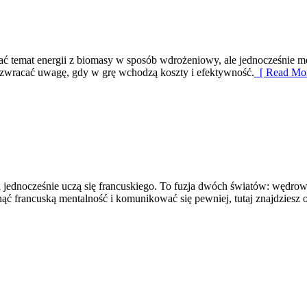
ać temat energii z biomasy w sposób wdrożeniowy, ale jednocześnie m
co zwracać uwagę, gdy w grę wchodzą koszty i efektywność.
[ Read Mor
i i jednocześnie uczą się francuskiego. To fuzja dwóch światów: wędro
nąć francuską mentalność i komunikować się pewniej, tutaj znajdziesz 