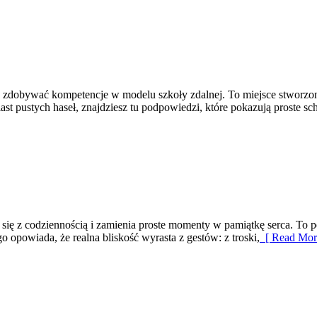
ak zdobywać kompetencje w modelu szkoły zdalnej. To miejsce stworzon
amiast pustych haseł, znajdziesz tu podpowiedzi, które pokazują prost
się z codziennością i zamienia proste momenty w pamiątkę serca. To po
o opowiada, że realna bliskość wyrasta z gestów: z troski,
[ Read Mor