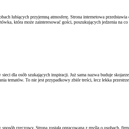
sobach lubiących przyjemną atmosferę. Strona internetowa przedstawia 
ytówka, która może zainteresować gości, poszukujących jedzenia na 
 sieci dla osób szukających inspiracji. Już sama nazwa buduje skojar
ia tematów. To nie jest przypadkowy zbiór treści, lecz lekka przestrz
w sposób rzeczowy. Strona została opracowana z myślą o osobach, firm