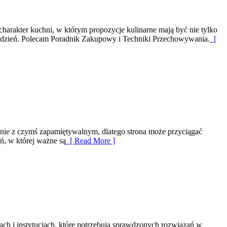
charakter kuchni, w którym propozycje kulinarne mają być nie tylko
co dzień. Polecam Poradnik Zakupowy i Techniki Przechowywania.
[
zenie z czymś zapamiętywalnym, dlatego strona może przyciągać
eń, w której ważne są
[ Read More ]
ach i instytucjach, które potrzebują sprawdzonych rozwiązań w