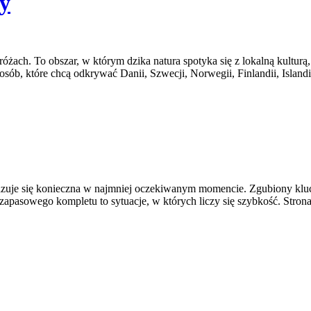
ry
odróżach. To obszar, w którym dzika natura spotyka się z lokalną kult
sób, które chcą odkrywać Danii, Szwecji, Norwegii, Finlandii, Island
 okazuje się konieczna w najmniej oczekiwanym momencie. Zgubiony kl
apasowego kompletu to sytuacje, w których liczy się szybkość. Strona