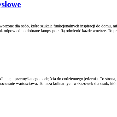
ysłowe
orzone dla osób, które szukają funkcjonalnych inspiracji do domu, mi
ak odpowiednio dobrane lampy potrafią odmienić każde wnętrze. To prze
oślinnej i przemyślanego podejścia do codziennego jedzenia. To strona,
dnocześnie wartościowa. To baza kulinarnych wskazówek dla osób, któ